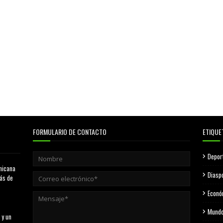
FORMULARIO DE CONTACTO
ETIQUE
Depor
nicana
Diasp
más de
Econó
Mund
 y un