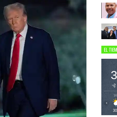
EL TIE
16
‹
3