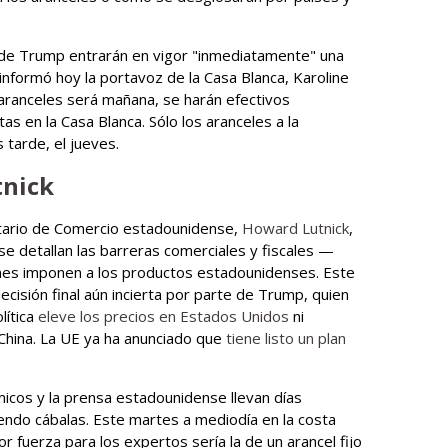
" de Trump entrarán en vigor "inmediatamente" una
nformó hoy la portavoz de la Casa Blanca, Karoline
s aranceles será mañana, se harán efectivos
as en la Casa Blanca. Sólo los aranceles a la
 tarde, el jueves.
tnick
etario de Comercio estadounidense,
Howard Lutnick
,
e detallan las barreras comerciales y fiscales —
es imponen a los productos estadounidenses. Este
cisión final aún incierta por parte de Trump, quien
lítica
eleve los precios en Estados Unidos
ni
China. La UE ya ha anunciado que
tiene listo un plan
micos y la prensa estadounidense llevan días
endo cábalas. Este martes a mediodía en la costa
r fuerza para los expertos sería la de un arancel fijo