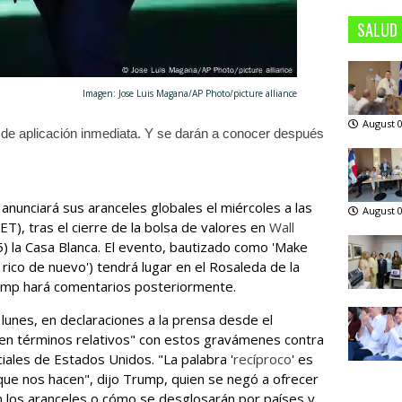
SALUD
Imagen: Jose Luis Magana/AP Photo/picture alliance
August 0
de aplicación inmediata. Y se darán a conocer después
, anunciará sus aranceles globales el miércoles a las
August 0
T), tras el cierre de la bolsa de valores en
Wall
) la Casa Blanca. El evento, bautizado como 'Make
rico de nuevo') tendrá lugar en el Rosaleda de la
rump hará comentarios posteriormente.
lunes, en declaraciones a la prensa desde el
en términos relativos" con estos gravámenes contra
iales de Estados Unidos. "La palabra '
recíproco
' es
que nos hacen", dijo Trump, quien se negó a ofrecer
 los aranceles o cómo se desglosarán por países y