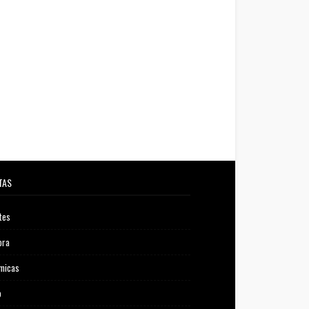
TAS
tes
ora
micas
o