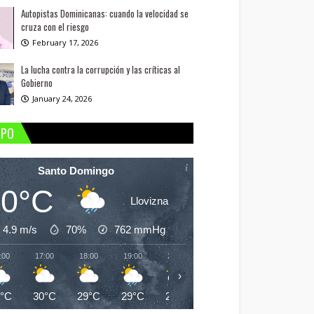
Autopistas Dominicanas: cuando la velocidad se
cruza con el riesgo
February 17, 2026
La lucha contra la corrupción y las críticas al
Gobierno
January 24, 2026
MPO
Santo Domingo
30°C
Llovizna
4.9 m/s
70%
762
mmHg
:00
17:00
18:00
19:00
20:00
21:00
22:00
23:
›
0°C
30°C
29°C
29°C
26°C
25°C
25°C
25