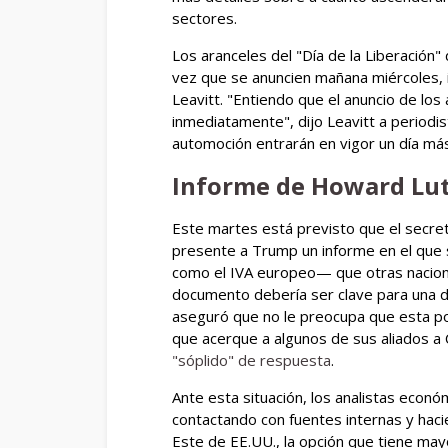
sectores.
Los aranceles del "Día de la Liberación
vez que se anuncien mañana miércoles, i
Leavitt. "Entiendo que el anuncio de lo
inmediatamente", dijo Leavitt a periodist
automoción entrarán en vigor un día más
Informe de Howard Lu
Este martes está previsto que el secr
presente a Trump un informe en el que s
como el IVA europeo— que otras nacion
documento debería ser clave para una de
aseguró que no le preocupa que esta po
que acerque a algunos de sus aliados a 
"sóplido" de respuesta
.
Ante esta situación, los analistas econó
contactando con fuentes internas y haci
Este de EE.UU., la opción que tiene mayo