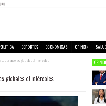
IDAD
POLITICA
DEPORTES
ECONOMICAS
OPINION
SALU
 sus aranceles globales el miércoles
OPINIO
es globales el miércoles