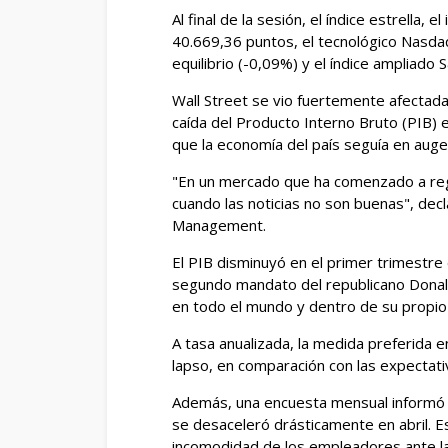
Al final de la sesión, el índice estrella,
40.669,36 puntos, el tecnológico Nasda
equilibrio (-0,09%) y el índice ampliad
Wall Street se vio fuertemente afectada
caída del Producto Interno Bruto (PIB) 
que la economía del país seguía en auge
"En un mercado que ha comenzado a regi
cuando las noticias no son buenas", decl
Management.
El PIB disminuyó en el primer trimestre d
segundo mandato del republicano Donald
en todo el mundo y dentro de su propio 
A tasa anualizada, la medida preferida 
lapso, en comparación con las expectativ
Además, una encuesta mensual informó el
se desaceleró drásticamente en abril. 
incomodidad de los empleadores ante la