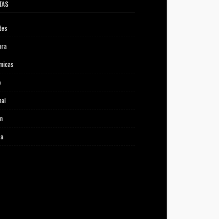
TAS
tes
ora
micas
o
nal
ón
ca