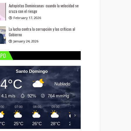
Autopistas Dominicanas: cuando la velocidad se
cruza con el riesgo
February 17, 2026
La lucha contra la corrupción y las críticas al
Gobierno
January 24, 2026
MPO
Santo Domingo
24°C
Nublado
4.1 m/s
92%
764
mmHg
:00
07:00
08:00
09:00
10:00
11:00
12:00
13:
›
4°C
25°C
26°C
28°C
29°C
30°C
31°C
31