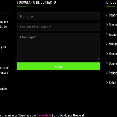
FORMULARIO DE CONTACTO
ETIQUE
Depor
nicana
Diasp
más de
Econó
Mund
 y un
Nacio
Opini
anza el
Jersey”
Políti
Salud
 entre
os reservados/ Diseñado por
Templateify
| Distribuido por
Gooyaabi