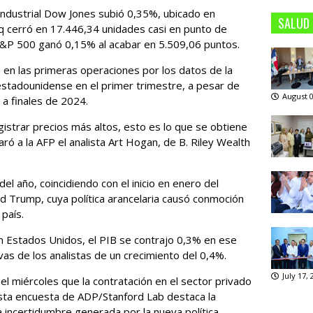
 el industrial Dow Jones subió 0,35%, ubicado en
SALUD
q cerró en 17.446,34 unidades casi en punto de
o S&P 500 ganó 0,15% al acabar en 5.509,06 puntos.
 en las primeras operaciones por los datos de la
estadounidense en el primer trimestre, a pesar de
August 0
 a finales de 2024.
strar precios más altos, esto es lo que se obtiene
aró a la AFP el analista Art Hogan, de B. Riley Wealth
el año, coincidiendo con el inicio en enero del
 Trump, cuya política arancelaria causó conmoción
país.
en Estados Unidos, el PIB se contrajo 0,3% en ese
as de los analistas de un crecimiento del 0,4%.
July 17,
 miércoles que la contratación en el sector privado
Esta encuesta de ADP/Stanford Lab destaca la
 incertidumbre generada por la nueva política