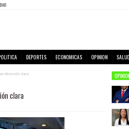
IDAD
POLITICA
DEPORTES
ECONOMICAS
OPINION
SALU
sin dirección clara
OPINIO
ión clara