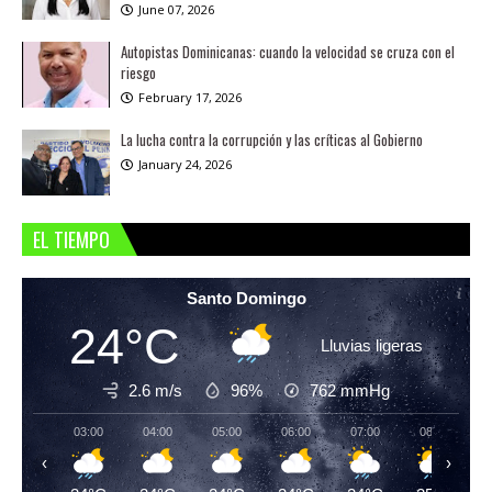
June 07, 2026
Autopistas Dominicanas: cuando la velocidad se cruza con el
riesgo
February 17, 2026
La lucha contra la corrupción y las críticas al Gobierno
January 24, 2026
EL TIEMPO
Santo Domingo
24°C
Lluvias ligeras
2.6 m/s
96%
762
mmHg
03:00
04:00
05:00
06:00
07:00
08:00
‹
›