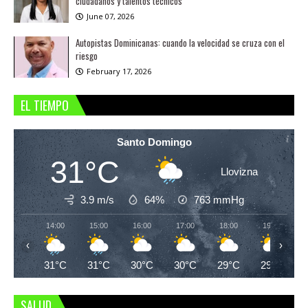
ciudadanos y talentos técnicos
June 07, 2026
Autopistas Dominicanas: cuando la velocidad se cruza con el
riesgo
February 17, 2026
EL TIEMPO
Santo Domingo
31°C
Llovizna
3.9 m/s
64%
763
mmHg
14:00
15:00
16:00
17:00
18:00
19:00
‹
›
31°C
31°C
30°C
30°C
29°C
29°C
SALUD