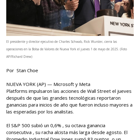
El presidente y director ejecutivo de Charles Schwab, Rick Wurster, cierra las
operaciones en la Bolsa de Valores de Nueva York el jueves 1 de mayo de 2025. (Foto
AP/Richard Drew)
Por Stan Choe
NUEVA YORK (AP) — Microsoft y Meta
Platforms impulsaron las acciones de Wall Street el jueves
después de que las grandes tecnológicas reportaron
ganancias para inicios de año que fueron incluso mayores a
las esperadas por los analistas.
El S&P 500 subió un 0,6% , su octava ganancia
consecutiva , su racha alcista más larga desde agosto. El
Promedio Industrial Dow Jones sumó 83 puntos, o un