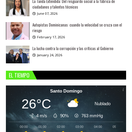
La Tanda Extendida: Del resguardo social a la fábrica de
ciudadanos y talentos técnicos
June 07, 2026
Autopistas Dominicanas: cuando la velocidad se cruza con el
riesgo
February 17, 2026
La lucha contra la corrupción y las críticas al Gobierno
January 24, 2026
EL TIEMPO
Santo Domingo
26°C
Nublado
4 m/s
90%
763
mmHg
00:00
01:00
02:00
03:00
04:00
05:00