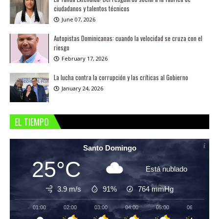
ciudadanos y talentos técnicos
June 07, 2026
Autopistas Dominicanas: cuando la velocidad se cruza con el
riesgo
February 17, 2026
La lucha contra la corrupción y las críticas al Gobierno
January 24, 2026
EL TIEMPO
Santo Domingo
25°C
Está nublado
3.9 m/s
91%
764
mmHg
01:00
02:00
03:00
04:00
05:00
06:00