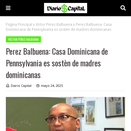
Página Principal
Víctor Pérez Balbuena
Perez Balbuena: Casa
Dominicana de Pennsylvania es sostèn de madres dominicanas
VÍCTOR PÉREZ BALBUENA
Perez Balbuena: Casa Dominicana de
Pennsylvania es sostèn de madres
dominicanas
Diario Capital
mayo 24, 2025