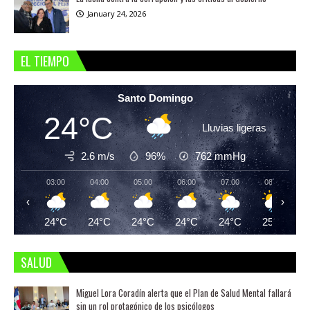
January 24, 2026
EL TIEMPO
Santo Domingo
24°C
Lluvias ligeras
2.6 m/s
96%
762
mmHg
03:00
04:00
05:00
06:00
07:00
08:00
‹
›
24°C
24°C
24°C
24°C
24°C
25°C
SALUD
Miguel Lora Coradín alerta que el Plan de Salud Mental fallará
sin un rol protagónico de los psicólogos