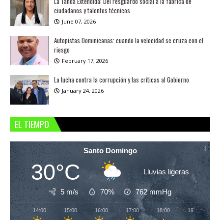
La Tanda Extendida: Del resguardo social a la fábrica de
ciudadanos y talentos técnicos
June 07, 2026
Autopistas Dominicanas: cuando la velocidad se cruza con el
riesgo
February 17, 2026
La lucha contra la corrupción y las críticas al Gobierno
January 24, 2026
EL TIEMPO
Santo Domingo
30°C
Lluvias ligeras
5 m/s
70%
762
mmHg
14:00
15:00
16:00
17:00
18:00
19:00