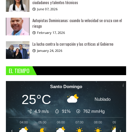
ciudadanos y talentos técnicos
June 07, 2026
Autopistas Dominicanas: cuando la velocidad se cruza con el
riesgo
February 17, 2026
La lucha contra la corrupción y las críticas al Gobierno
January 24, 2026
EL TIEMPO
Santo Domingo
25°C
Nublado
4.9 m/s
91%
762
mmHg
04:00
05:00
06:00
07:00
08:00
09:00
‹
›