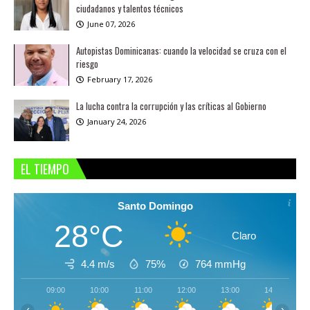
ciudadanos y talentos técnicos
June 07, 2026
Autopistas Dominicanas: cuando la velocidad se cruza con el
riesgo
February 17, 2026
La lucha contra la corrupción y las críticas al Gobierno
January 24, 2026
EL TIEMPO
Santo Domingo
28°C
Claro
4.4 m/s
75%
764
mmHg
09:00
10:00
11:00
12:00
13:00
14:00
‹
›