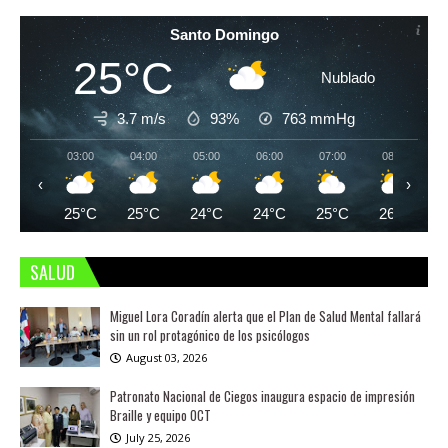
Santo Domingo
25°C
Nublado
3.7 m/s
93%
763
mmHg
03:00
04:00
05:00
06:00
07:00
08:00
‹
›
25°C
25°C
24°C
24°C
25°C
26°C
SALUD
Miguel Lora Coradín alerta que el Plan de Salud Mental fallará
sin un rol protagónico de los psicólogos
August 03, 2026
Patronato Nacional de Ciegos inaugura espacio de impresión
Braille y equipo OCT
July 25, 2026