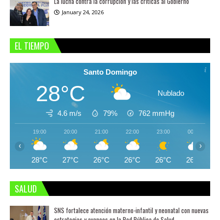
La lucha contra la corrupción y las críticas al Gobierno
January 24, 2026
EL TIEMPO
Santo Domingo
28°C
Nublado
4.6 m/s
79%
762
mmHg
19:00
20:00
21:00
22:00
23:00
00:00
‹
›
28°C
27°C
26°C
26°C
26°C
26°C
SALUD
SNS fortalece atención materno-infantil y neonatal con nuevas
estrategias y avances en la Red Pública de Salud