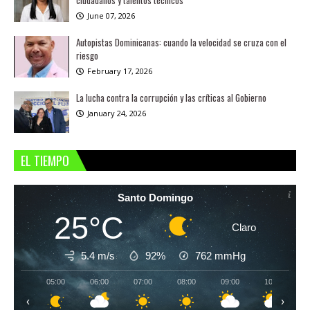
ciudadanos y talentos técnicos
June 07, 2026
Autopistas Dominicanas: cuando la velocidad se cruza con el
riesgo
February 17, 2026
La lucha contra la corrupción y las críticas al Gobierno
January 24, 2026
EL TIEMPO
Santo Domingo
25°C
Claro
5.4 m/s
92%
762
mmHg
05:00
06:00
07:00
08:00
09:00
10:00
‹
›