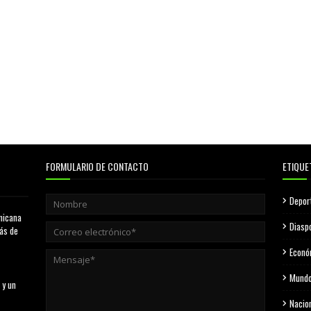
FORMULARIO DE CONTACTO
ETIQUE
Depor
nicana
Diasp
más de
Econó
Mund
 y un
Nacio