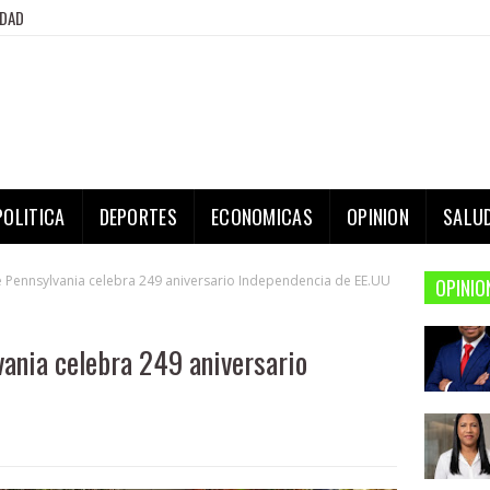
IDAD
POLITICA
DEPORTES
ECONOMICAS
OPINION
SALU
Pennsylvania celebra 249 aniversario Independencia de EE.UU
OPINIO
ania celebra 249 aniversario