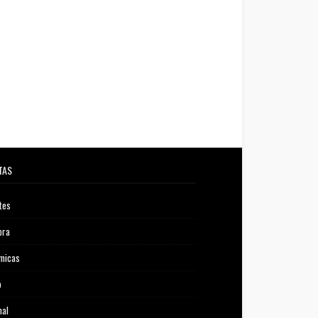
TAS
tes
ora
micas
o
nal