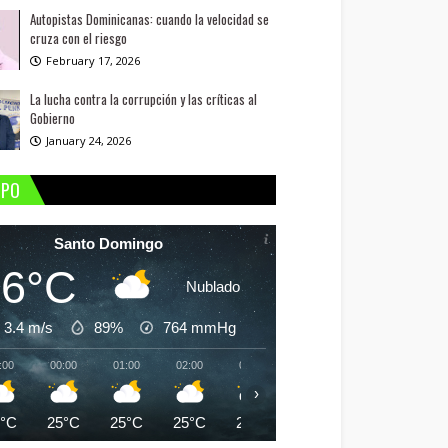
Autopistas Dominicanas: cuando la velocidad se
cruza con el riesgo
February 17, 2026
La lucha contra la corrupción y las críticas al
Gobierno
January 24, 2026
MPO
Santo Domingo
26°C
Nublado
3.4 m/s
89%
764
mmHg
:00
00:00
01:00
02:00
03:00
04:00
05:00
06:
›
6°C
25°C
25°C
25°C
25°C
24°C
24°C
24