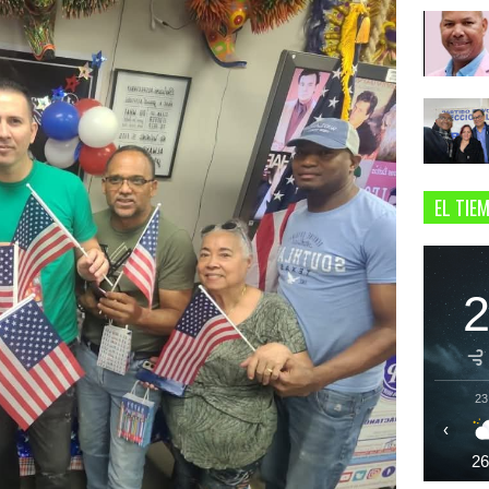
EL TIE
23
‹
2