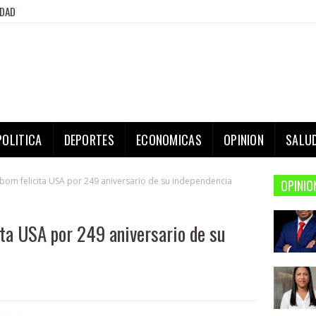
IDAD
POLITICA
DEPORTES
ECONOMICAS
OPINION
SALU
m felicita USA por 249 aniversario de su independencia
OPINIO
ta USA por 249 aniversario de su