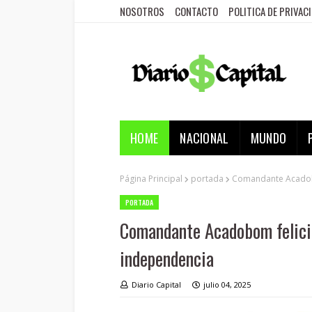
NOSOTROS
CONTACTO
POLITICA DE PRIVAC
HOME
NACIONAL
MUNDO
Página Principal
portada
Comandante Acadobo
PORTADA
Comandante Acadobom felici
independencia
Diario Capital
julio 04, 2025