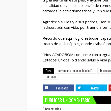
dignamente en este país, y ayudar perm
su calidad de vida con el envío de reme
calzados, electrodomésticos y vehículos
Agradeció a Dios y a sus padres, Don Migu
Jackson, aún con vida, por traerlo a tem
Recordó que aquí, logró estudiar, capaci
Boars de Indianápolis, donde trabajó po
"Hoy ACADOBOM comparte con alegría es
Estados Unidos, pidiendo salud y vida p
Tags
aniversario independencia EU
Diaspora
portada
Facebook
Twitter
PUBLICAR UN COMENTARIO
0 Comentarios