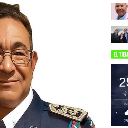
EL TIE
2
04
‹
2