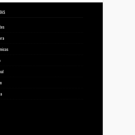
TAS
tes
ora
micas
o
nal
ón
ca