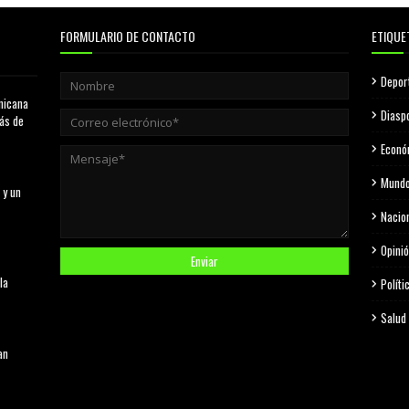
FORMULARIO DE CONTACTO
ETIQUE
Depor
nicana
Diasp
más de
Econó
Mund
 y un
Nacio
Opini
la
Políti
Salud
an