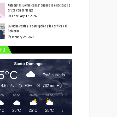
Autopistas Dominicanas: cuando la velocidad se
cruza con el riesgo
February 17, 2026
La lucha contra la corrupción y las críticas al
Gobierno
January 24, 2026
MPO
Santo Domingo
5°C
Está nublado
4.5 m/s
90%
762
mmHg
:00
05:00
06:00
07:00
08:00
09:00
10:00
11:
›
5°C
25°C
25°C
25°C
26°C
28°C
29°C
30