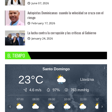
June 07, 2026
Autopistas Dominicanas: cuando la velocidad se cruza con el
riesgo
February 17, 2026
La lucha contra la corrupción y las críticas al Gobierno
January 24, 2026
EL TIEMPO
Santo Domingo
23°C
Llovizna
4.6 m/s
97%
763
mmHg
07:00
08:00
09:00
10:00
11:00
12:00
‹
›