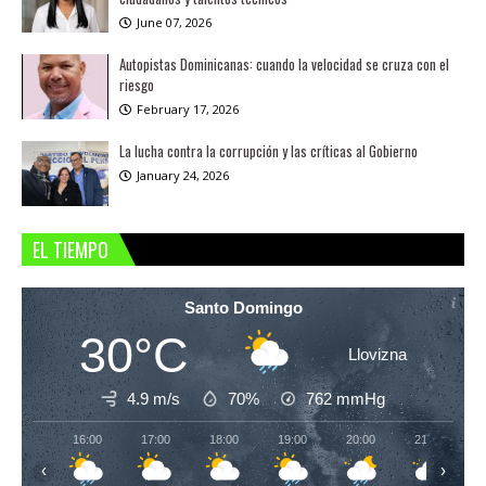
June 07, 2026
Autopistas Dominicanas: cuando la velocidad se cruza con el
riesgo
February 17, 2026
La lucha contra la corrupción y las críticas al Gobierno
January 24, 2026
EL TIEMPO
Santo Domingo
30°C
Llovizna
4.9 m/s
70%
762
mmHg
16:00
17:00
18:00
19:00
20:00
21:00
‹
›