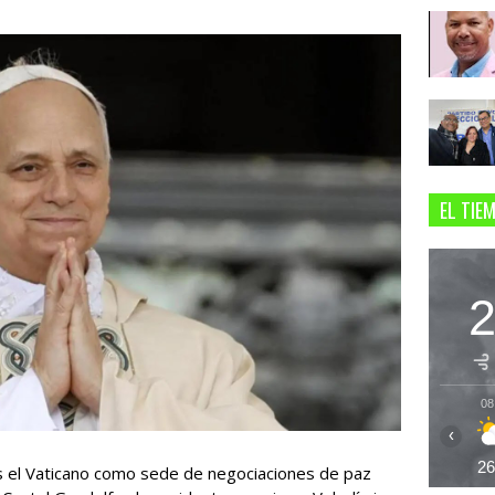
EL TIE
08
‹
2
es el Vaticano como sede de negociaciones de paz