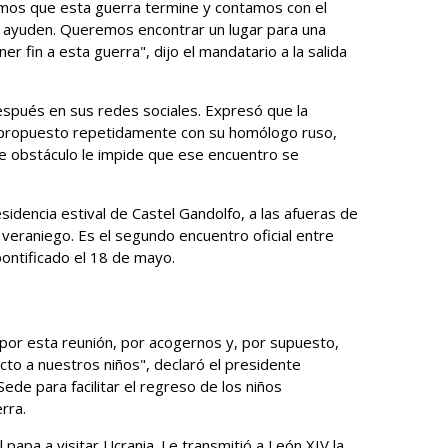
mos que esta guerra termine y contamos con el
s ayuden. Queremos encontrar un lugar para una
ner fin a esta guerra", dijo el mandatario a la salida
espués en sus redes sociales. Expresó que la
a propuesto repetidamente con su homólogo ruso,
ste obstáculo le impide que ese encuentro se
esidencia estival de Castel Gandolfo, a las afueras de
eraniego. Es el segundo encuentro oficial entre
pontificado el 18 de mayo.
por esta reunión, por acogernos y, por supuesto,
cto a nuestros niños", declaró el presidente
ede para facilitar el regreso de los niños
rra.
 papa a visitar Ucrania. Le transmitió a León XIV la