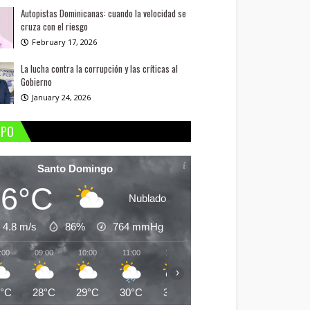
Autopistas Dominicanas: cuando la velocidad se
cruza con el riesgo
February 17, 2026
La lucha contra la corrupción y las críticas al
Gobierno
January 24, 2026
MPO
Santo Domingo
26°C
Nublado
4.8 m/s
86%
764
mmHg
:00
09:00
10:00
11:00
12:00
13:00
14:00
15:
›
6°C
28°C
29°C
30°C
31°C
31°C
30°C
31