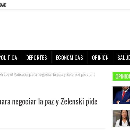
IDAD
POLITICA
DEPORTES
ECONOMICAS
OPINION
SALU
ofrece el Vaticano para negociar la paz y Zelenski pide una
OPINIO
para negociar la paz y Zelenski pide