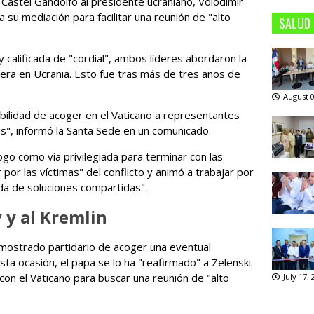
n Castel Gandolfo al presidente ucraniano, Volodímir
pa su mediación para facilitar una reunión de "alto
SALUD
 calificada de "cordial", ambos líderes abordaron la
dera en Ucrania. Esto fue tras más de tres años de
August 0
ibilidad de acoger en el Vaticano a representantes
es", informó la Santa Sede en un comunicado.
ogo como vía privilegiada para terminar con las
por las víctimas" del conflicto y animó a trabajar por
eda de soluciones compartidas".
 y al Kremlin
 mostrado partidario de acoger una eventual
sta ocasión, el papa se lo ha "reafirmado" a Zelenski.
con el Vaticano para buscar una reunión de "alto
July 17,