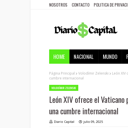
NOSOTROS
CONTACTO
POLITICA DE PRIVAC
HOME
NACIONAL
MUNDO
Página Principal
Volodímir Zelenski
León XIV 
cumbre internacional
VOLODÍMIR ZELENSKI
León XIV ofrece el Vaticano 
una cumbre internacional
Diario Capital
julio 09, 2025