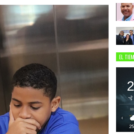
EL TIE
00
‹
2