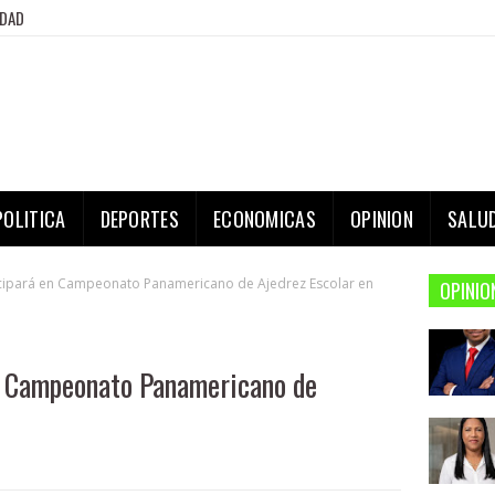
IDAD
POLITICA
DEPORTES
ECONOMICAS
OPINION
SALU
icipará en Campeonato Panamericano de Ajedrez Escolar en
OPINIO
en Campeonato Panamericano de