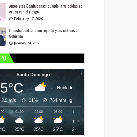
Autopistas Dominicanas: cuando la velocidad se
cruza con el riesgo
February 17, 2026
La lucha contra la corrupción y las críticas al
Gobierno
January 24, 2026
MPO
Santo Domingo
25°C
Nublado
3.9 m/s
91%
764
mmHg
:00
01:00
02:00
03:00
04:00
05:00
06:00
07:
›
5°C
25°C
25°C
25°C
25°C
24°C
24°C
25