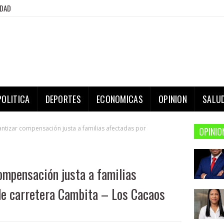
IDAD
POLITICA
DEPORTES
ECONOMICAS
OPINION
SALU
ntizar compensación justa a familias afectadas por
OPINIO
ompensación justa a familias
de carretera Cambita – Los Cacaos