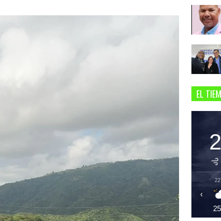
EL TIE
22
‹
2