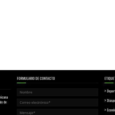
FORMULARIO DE CONTACTO
ETIQUE
Depor
nicana
Diasp
más de
Econó