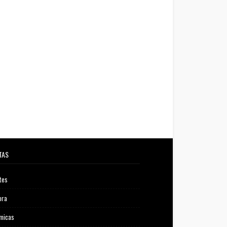
TAS
tes
ora
micas