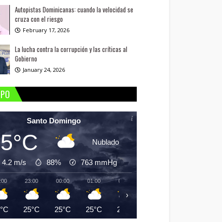
Autopistas Dominicanas: cuando la velocidad se
cruza con el riesgo
February 17, 2026
La lucha contra la corrupción y las críticas al
Gobierno
January 24, 2026
MPO
Santo Domingo
25°C
Nublado
4.2 m/s
88%
763
mmHg
:00
23:00
00:00
01:00
02:00
03:00
04:00
05:
›
5°C
25°C
25°C
25°C
25°C
25°C
24°C
24