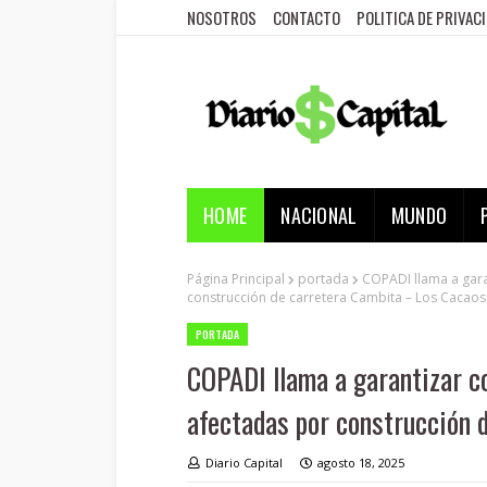
NOSOTROS
CONTACTO
POLITICA DE PRIVAC
HOME
NACIONAL
MUNDO
Página Principal
portada
COPADI llama a gara
construcción de carretera Cambita – Los Cacaos
PORTADA
COPADI llama a garantizar c
afectadas por construcción 
Diario Capital
agosto 18, 2025