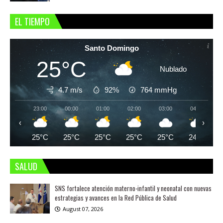
EL TIEMPO
Santo Domingo
25°C
Nublado
4.7 m/s
92%
764
mmHg
23:00
00:00
01:00
02:00
03:00
04:00
‹
›
25°C
25°C
25°C
25°C
25°C
24°C
SALUD
SNS fortalece atención materno-infantil y neonatal con nuevas
estrategias y avances en la Red Pública de Salud
August 07, 2026