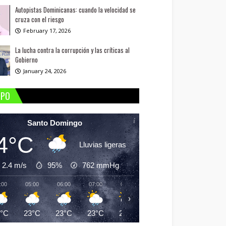
Autopistas Dominicanas: cuando la velocidad se
cruza con el riesgo
February 17, 2026
La lucha contra la corrupción y las críticas al
Gobierno
January 24, 2026
MPO
Santo Domingo
4°C
Lluvias ligeras
2.4 m/s
95%
762
mmHg
:00
05:00
06:00
07:00
08:00
09:00
10:00
11:
›
4°C
23°C
23°C
23°C
25°C
26°C
28°C
29