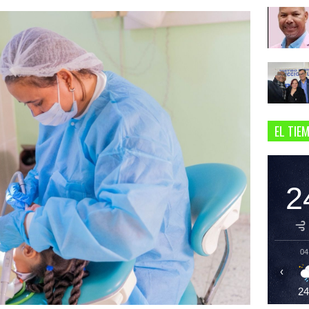
EL TIE
2
04
‹
2