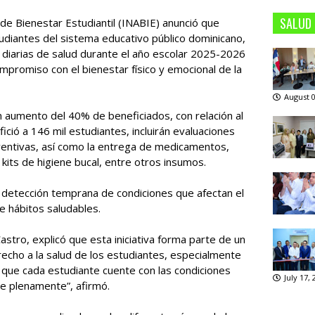
SALUD
al de Bienestar Estudiantil (INABIE) anunció que
udiantes del sistema educativo público dominicano,
s diarias de salud durante el año escolar 2025-2026
promiso con el bienestar físico y emocional de la
August 0
 aumento del 40% de beneficiados, con relación al
ió a 146 mil estudiantes, incluirán evaluaciones
eventivas, así como la entrega de medicamentos,
y kits de higiene bucal, entre otros insumos.
a detección temprana de condiciones que afectan el
e hábitos saludables.
Castro, explicó que esta iniciativa forma parte de un
recho a la salud de los estudiantes, especialmente
 que cada estudiante cuente con las condiciones
July 17,
se plenamente”, afirmó.