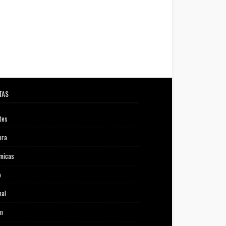
TAS
tes
ora
micas
o
nal
ón