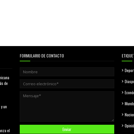
FORMULARIO DE CONTACTO
ETIQUE
Depor
nicana
Diasp
más de
Econó
Mund
 y un
Nacio
Opini
anza el