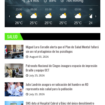
3.4 m/s
89%
764
mmHg
23:00
00:00
01:00
02:00
03:00
04:00
‹
›
26°C
25°C
25°C
25°C
25°C
24°C
SALUD
Miguel Lora Coradín alerta que el Plan de Salud Mental fallará
sin un rol protagónico de los psicólogos
August 03, 2026
Patronato Nacional de Ciegos inaugura espacio de impresión
Braille y equipo OCT
July 25, 2026
Julio Landrón asegura erradicación del hambre en RD
representa más salud para la población
July 23, 2026
SNS dota al Hospital Cabral y Báez del único densitómetro