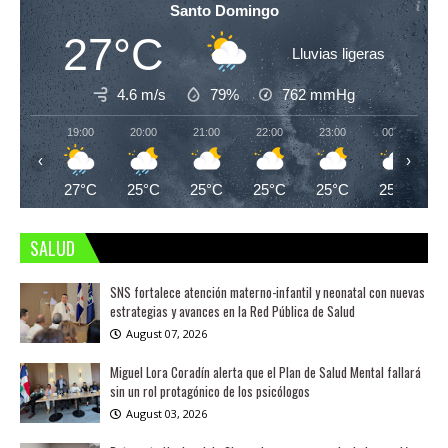
Santo Domingo
27°C
Lluvias ligeras
4.6 m/s
79%
762
mmHg
19:00
20:00
21:00
22:00
23:00
00:00
‹
›
27°C
25°C
25°C
25°C
25°C
25°C
SALUD
SNS fortalece atención materno-infantil y neonatal con nuevas
estrategias y avances en la Red Pública de Salud
August 07, 2026
Miguel Lora Coradín alerta que el Plan de Salud Mental fallará
sin un rol protagónico de los psicólogos
August 03, 2026