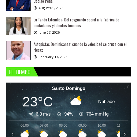
Código Penal
August 05, 2026
La Tanda Extendida: Del resguardo social a la fábrica de
ciudadanos y talentos técnicos
June 07, 2026
Autopistas Dominicanas: cuando la velocidad se cruza con el
riesgo
February 17, 2026
EL TIEMPO
Santo Domingo
23°C
Nublado
6.3 m/s
94%
764
mmHg
06:00
07:00
08:00
09:00
10:00
11:00
‹
›