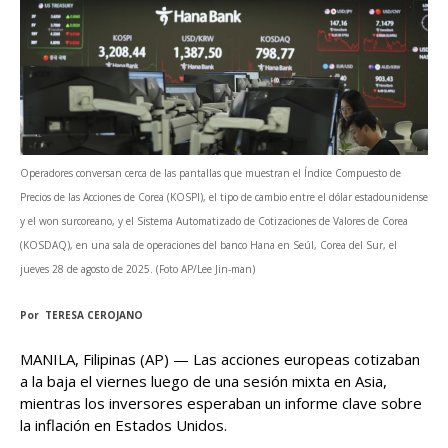
Operadores conversan cerca de las pantallas que muestran el Índice Compuesto de
Precios de las Acciones de Corea (KOSPI), el tipo de cambio entre el dólar estadounidense
y el won surcoreano, y el Sistema Automatizado de Cotizaciones de Valores de Corea
(KOSDAQ), en una sala de operaciones del banco Hana en Seúl, Corea del Sur, el
jueves 28 de agosto de 2025. (Foto AP/Lee Jin-man)
Por TERESA CEROJANO
MANILA, Filipinas (AP) — Las acciones europeas cotizaban
a la baja el viernes luego de una sesión mixta en Asia,
mientras los inversores esperaban un informe clave sobre
la inflación en Estados Unidos.