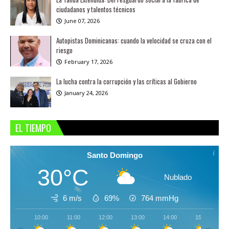
ciudadanos y talentos técnicos
June 07, 2026
Autopistas Dominicanas: cuando la velocidad se cruza con el
riesgo
February 17, 2026
La lucha contra la corrupción y las críticas al Gobierno
January 24, 2026
EL TIEMPO
Santo Domingo
30°C
Nublado
6 m/s
69%
764
mmHg
10:00
11:00
12:00
13:00
14:00
15:00