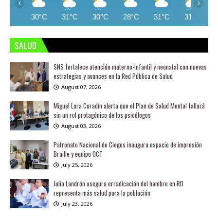
‹
›
30°C
31°C
30°C
28°C
31°C
31°C
SALUD
SNS fortalece atención materno-infantil y neonatal con nuevas
estrategias y avances en la Red Pública de Salud
August 07, 2026
Miguel Lora Coradín alerta que el Plan de Salud Mental fallará
sin un rol protagónico de los psicólogos
August 03, 2026
Patronato Nacional de Ciegos inaugura espacio de impresión
Braille y equipo OCT
July 25, 2026
Julio Landrón asegura erradicación del hambre en RD
representa más salud para la población
July 23, 2026