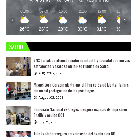
08:00
09:00
10:00
11:00
12:00
13:00
‹
›
26°C
28°C
29°C
30°C
31°C
30°C
SALUD
SNS fortalece atención materno-infantil y neonatal con nuevas
estrategias y avances en la Red Pública de Salud
August 07, 2026
Miguel Lora Coradín alerta que el Plan de Salud Mental fallará
sin un rol protagónico de los psicólogos
August 03, 2026
Patronato Nacional de Ciegos inaugura espacio de impresión
Braille y equipo OCT
July 25, 2026
Julio Landrón asegura erradicación del hambre en RD