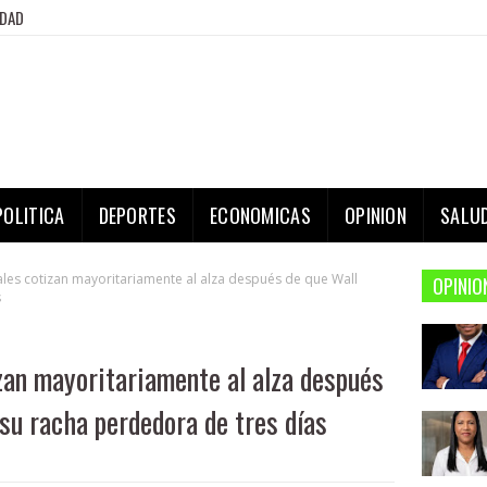
IDAD
POLITICA
DEPORTES
ECONOMICAS
OPINION
SALU
les cotizan mayoritariamente al alza después de que Wall
OPINIO
s
zan mayoritariamente al alza después
su racha perdedora de tres días