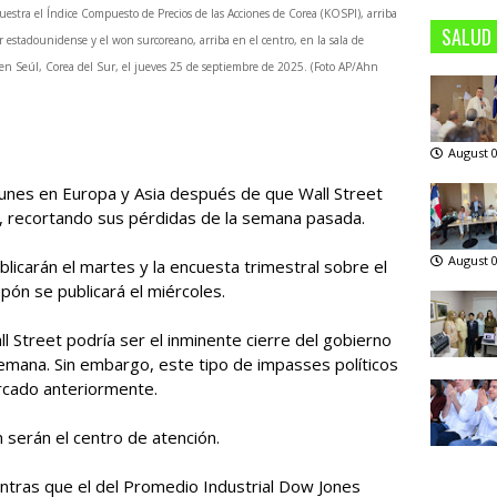
estra el Índice Compuesto de Precios de las Acciones de Corea (KOSPI), arriba
SALUD
ar estadounidense y el won surcoreano, arriba en el centro, en la sala de
 en Seúl, Corea del Sur, el jueves 25 de septiembre de 2025. (Foto AP/Ahn
August 0
lunes en Europa y Asia después de que Wall Street
, recortando sus pérdidas de la semana pasada.
August 0
blicarán el martes y la encuesta trimestral sobre el
pón se publicará el miércoles.
l Street podría ser el inminente cierre del gobierno
emana. Sin embargo, este tipo de impasses políticos
ercado anteriormente.
serán el centro de atención.
ntras que el del Promedio Industrial Dow Jones