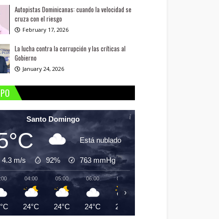
Autopistas Dominicanas: cuando la velocidad se
cruza con el riesgo
February 17, 2026
La lucha contra la corrupción y las críticas al
Gobierno
January 24, 2026
MPO
Santo Domingo
5°C
Está nublado
4.3 m/s
92%
763
mmHg
:00
04:00
05:00
06:00
07:00
08:00
09:00
10:
›
5°C
24°C
24°C
24°C
25°C
26°C
27°C
29