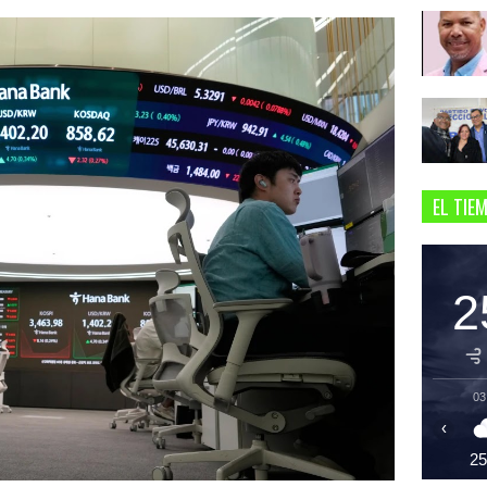
EL TIE
2
03
‹
2