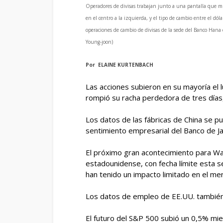
Operadores de divisas trabajan junto a una pantalla que mu
en el centro a la izquierda, y el tipo de cambio entre el dól
operaciones de cambio de divisas de la sede del Banco Hana
Young-joon)
Por ELAINE KURTENBACH
Las acciones subieron en su mayoría el 
rompió su racha perdedora de tres días
Los datos de las fábricas de China se pu
sentimiento empresarial del Banco de Ja
El próximo gran acontecimiento para Wal
estadounidense, con fecha límite esta s
han tenido un impacto limitado en el m
Los datos de empleo de EE.UU. también 
El futuro del S&P 500 subió un 0,5% mie