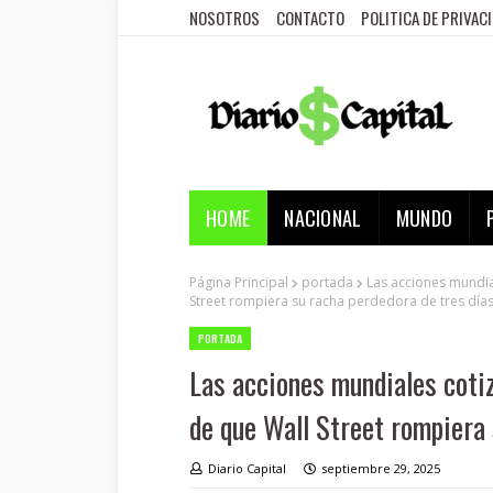
NOSOTROS
CONTACTO
POLITICA DE PRIVAC
HOME
NACIONAL
MUNDO
Página Principal
portada
Las acciones mundia
Street rompiera su racha perdedora de tres día
PORTADA
Las acciones mundiales coti
de que Wall Street rompiera 
Diario Capital
septiembre 29, 2025