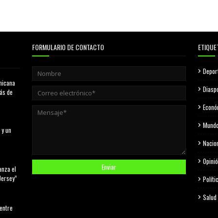
FORMULARIO DE CONTACTO
ETIQUE
Depor
nicana
Diasp
más de
Econó
Mund
 y un
Nacio
Opini
anza el
Jersey”
Políti
Salud
 entre