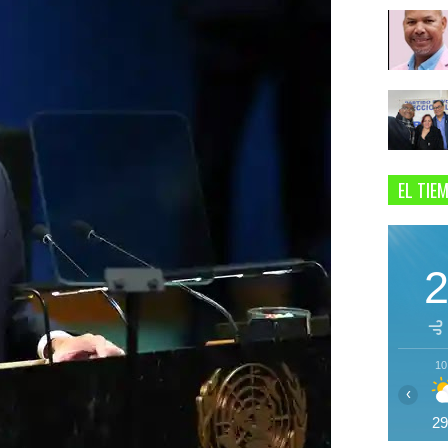
EL TIE
10
‹
2