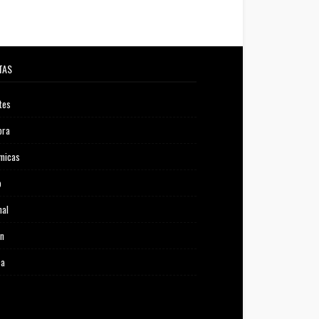
TAS
tes
ora
micas
o
nal
ón
ca