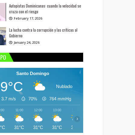
Autopistas Dominicanas: cuando la velocidad se
cruza con el riesgo
February 17, 2026
La lucha contra la corrupción y las críticas al
Gobierno
January 24, 2026
MPO
Santo Domingo
29°C
Nublado
3.7 m/s
70%
764
mmHg
:00
11:00
12:00
13:00
14:00
15:00
16:00
17:
›
9°C
31°C
31°C
31°C
30°C
30°C
30°C
30