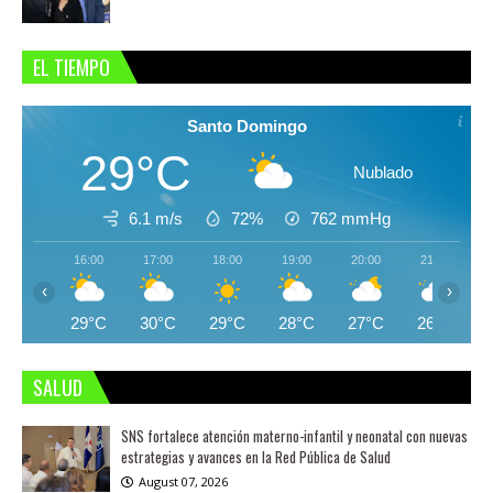
EL TIEMPO
Santo Domingo
29°C
Nublado
6.1 m/s
72%
762
mmHg
16:00
17:00
18:00
19:00
20:00
21:00
‹
›
29°C
30°C
29°C
28°C
27°C
26°C
SALUD
SNS fortalece atención materno-infantil y neonatal con nuevas
estrategias y avances en la Red Pública de Salud
August 07, 2026