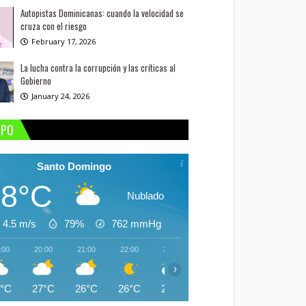
Autopistas Dominicanas: cuando la velocidad se
cruza con el riesgo
February 17, 2026
La lucha contra la corrupción y las críticas al
Gobierno
January 24, 2026
MPO
Santo Domingo
28°C
Nublado
4.5 m/s
79%
762
mmHg
:00
20:00
21:00
22:00
23:00
00:00
01:00
02:
›
8°C
27°C
26°C
26°C
26°C
25°C
25°C
25