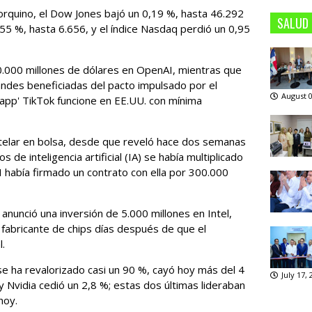
rquino, el Dow Jones bajó un 0,19 %, hasta 46.292
SALUD
,55 %, hasta 6.656, y el índice Nasdaq perdió un 0,95
00.000 millones de dólares en OpenAI, mientras que
andes beneficiadas del pacto impulsado por el
August 0
app' TikTok funcione en EE.UU. con mínima
telar en bolsa, desde que reveló hace dos semanas
de inteligencia artificial (IA) se había multiplicado
I había firmado un contrato con ella por 300.000
anunció una inversión de 5.000 millones en Intel,
 fabricante de chips días después de que el
l.
e ha revalorizado casi un 90 %, cayó hoy más del 4
July 17,
Nvidia cedió un 2,8 %; estas dos últimas lideraban
hoy.