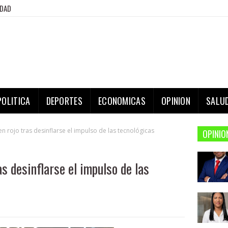
IDAD
POLITICA
DEPORTES
ECONOMICAS
OPINION
SALU
 en rojo tras desinflarse el impulso de las tecnológicas
OPINIO
as desinflarse el impulso de las