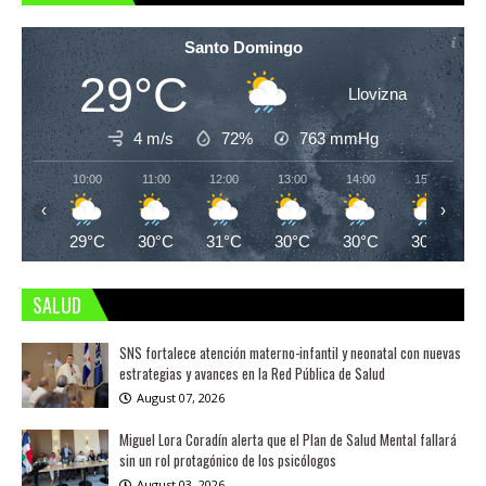
Santo Domingo
29°C
Llovizna
4 m/s
72%
763
mmHg
10:00
11:00
12:00
13:00
14:00
15:00
‹
›
29°C
30°C
31°C
30°C
30°C
30°C
SALUD
SNS fortalece atención materno-infantil y neonatal con nuevas
estrategias y avances en la Red Pública de Salud
August 07, 2026
Miguel Lora Coradín alerta que el Plan de Salud Mental fallará
sin un rol protagónico de los psicólogos
August 03, 2026