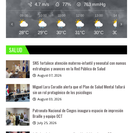
4.7 m/s
77%
763
mmHg
09:00
10:00
11:00
12:00
13:00
14:00
‹
›
28°C
29°C
30°C
31°C
30°C
30°C
SALUD
SNS fortalece atención materno-infantil y neonatal con nuevas
estrategias y avances en la Red Pública de Salud
August 07, 2026
Miguel Lora Coradín alerta que el Plan de Salud Mental fallará
sin un rol protagónico de los psicólogos
August 03, 2026
Patronato Nacional de Ciegos inaugura espacio de impresión
Braille y equipo OCT
July 25, 2026