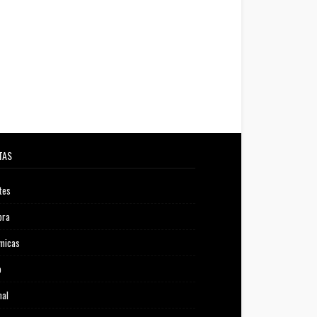
TAS
tes
ora
micas
o
nal