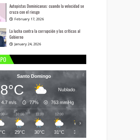
Autopistas Dominicanas: cuando la velocidad se
cruza con el riesgo
February 17, 2026
La lucha contra la corrupción y las críticas al
Gobierno
January 24, 2026
MPO
Santo Domingo
28°C
Nublado
4.7 m/s
77%
763
mmHg
:00
10:00
11:00
12:00
13:00
14:00
15:00
16:
›
8°C
29°C
30°C
31°C
30°C
30°C
30°C
30