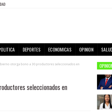
IDAD
POLITICA
DEPORTES
ECONOMICAS
OPINION
SALU
bierno otorga bono a 30 productores seleccionados en
OPINIO
roductores seleccionados en