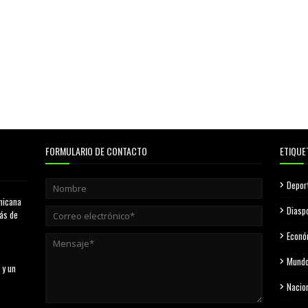
FORMULARIO DE CONTACTO
ETIQUE
Depor
nicana
Diasp
más de
Econó
Mund
 y un
Nacio