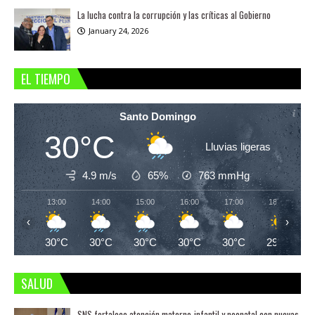
La lucha contra la corrupción y las críticas al Gobierno
January 24, 2026
EL TIEMPO
Santo Domingo
30°C
Lluvias ligeras
4.9 m/s
65%
763
mmHg
13:00
14:00
15:00
16:00
17:00
18:00
‹
›
30°C
30°C
30°C
30°C
30°C
29°C
SALUD
SNS fortalece atención materno-infantil y neonatal con nuevas