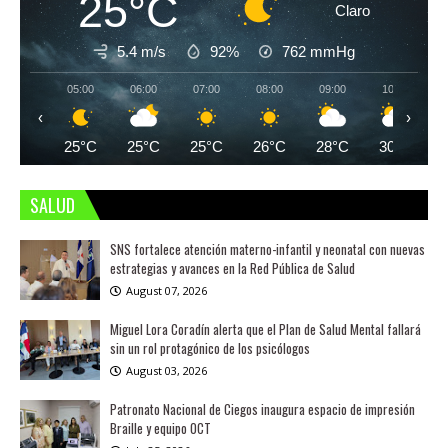
25°C
Claro
5.4 m/s
92%
762
mmHg
05:00
06:00
07:00
08:00
09:00
10:00
‹
›
25°C
25°C
25°C
26°C
28°C
30°C
SALUD
SNS fortalece atención materno-infantil y neonatal con nuevas
estrategias y avances en la Red Pública de Salud
August 07, 2026
Miguel Lora Coradín alerta que el Plan de Salud Mental fallará
sin un rol protagónico de los psicólogos
August 03, 2026
Patronato Nacional de Ciegos inaugura espacio de impresión
Braille y equipo OCT