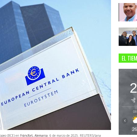
EL TIE
08
‹
2
ropeo (BCE) en
Fráncfort, Alemania
. 6 de marzo de 2025. REUTERS/Jana