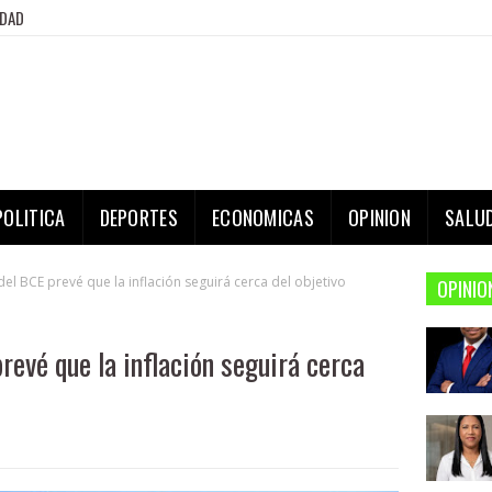
IDAD
POLITICA
DEPORTES
ECONOMICAS
OPINION
SALU
el BCE prevé que la inflación seguirá cerca del objetivo
OPINIO
revé que la inflación seguirá cerca