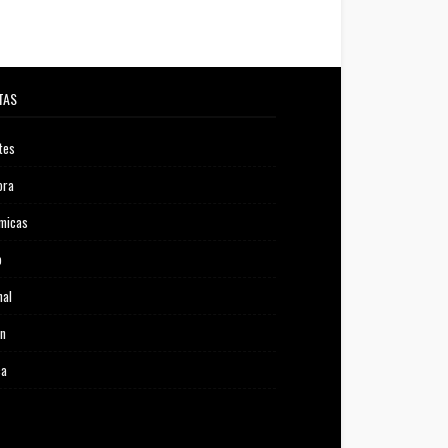
TAS
tes
ora
micas
o
nal
ón
ca