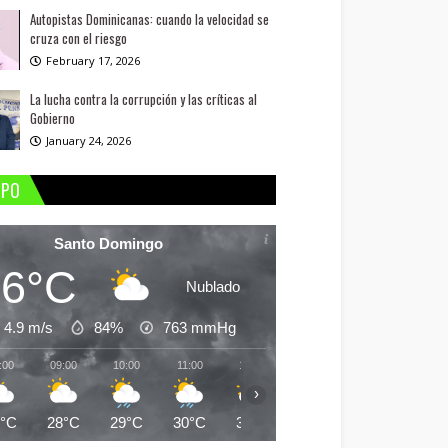
Autopistas Dominicanas: cuando la velocidad se
cruza con el riesgo
February 17, 2026
La lucha contra la corrupción y las críticas al
Gobierno
January 24, 2026
MPO
Santo Domingo
26°C
Nublado
4.9 m/s
84%
763
mmHg
:00
09:00
10:00
11:00
12:00
13:00
14:00
15:
›
6°C
28°C
29°C
30°C
31°C
30°C
30°C
30