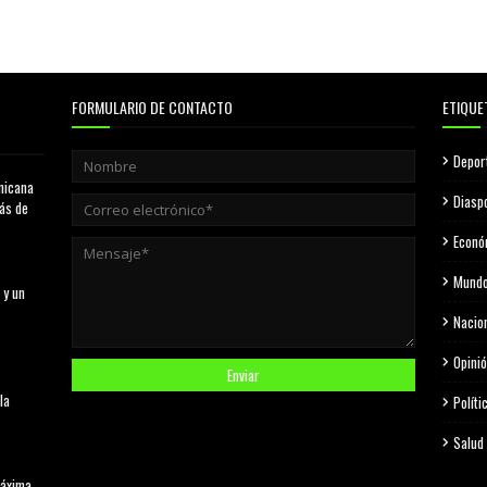
FORMULARIO DE CONTACTO
ETIQUE
Depor
nicana
Diasp
más de
Econó
Mund
 y un
Nacio
Opini
la
Políti
Salud
máxima