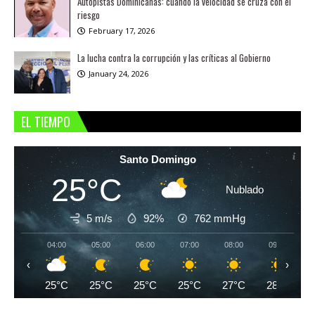
Autopistas Dominicanas: cuando la velocidad se cruza con el
riesgo
February 17, 2026
La lucha contra la corrupción y las críticas al Gobierno
January 24, 2026
EL TIEMPO
Santo Domingo
25°C
Nublado
5 m/s
92%
762
mmHg
04:00
05:00
06:00
07:00
08:00
09:00
‹
›
25°C
25°C
25°C
25°C
27°C
28°C