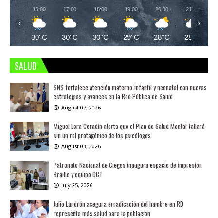
16:00
17:00
18:00
19:00
20:00
21:00
‹
›
30°C
30°C
30°C
29°C
28°C
28°C
SALUD
SNS fortalece atención materno-infantil y neonatal con nuevas
estrategias y avances en la Red Pública de Salud
August 07, 2026
Miguel Lora Coradín alerta que el Plan de Salud Mental fallará
sin un rol protagónico de los psicólogos
August 03, 2026
Patronato Nacional de Ciegos inaugura espacio de impresión
Braille y equipo OCT
July 25, 2026
Julio Landrón asegura erradicación del hambre en RD
representa más salud para la población