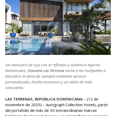
Un santuario de lujo con el refinado y auténtico espíritu
dominicano,
Donoma Las Terrenas
invita a los huéspedes a
descubrir el alma de Samaná mediante servicio
personalizado, diseño inmersivo y un estilo de vida
consciente.
LAS TERRENAS, REPÚBLICA DOMINICANA
– (12 de
noviembre de 2025) – Autograph Collection Hotels, parte
del portafolio de más de 30 extraordinarias marcas
hoteleras de
Marriott Bonvoy
, se enorgullece en anunciar