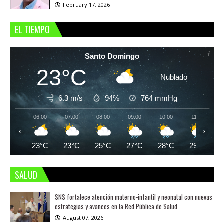
February 17, 2026
EL TIEMPO
Santo Domingo
23°C
Nublado
6.3 m/s
94%
764
mmHg
06:00
07:00
08:00
09:00
10:00
11:00
‹
›
23°C
23°C
25°C
27°C
28°C
29°C
SALUD
SNS fortalece atención materno-infantil y neonatal con nuevas
estrategias y avances en la Red Pública de Salud
August 07, 2026