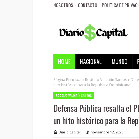
NOSOTROS
CONTACTO
POLITICA DE PRIVAC
HOME
NACIONAL
MUNDO
Página Principal
Rodolfo Valentín Santos
Defe
hito histórico para la República Dominicana
RODOLFO VALENTÍN SANTOS
Defensa Pública resalta el P
un hito histórico para la Re
Diario Capital
noviembre 12, 2025