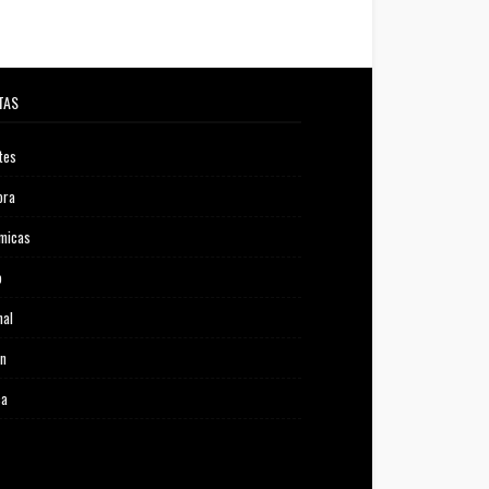
TAS
tes
ora
micas
o
nal
ón
ca