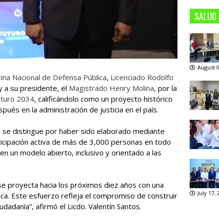
SALUD
August 0
cina Nacional de Defensa Pública
,
Licenciado Rodolfo
y a su presidente, el
Magistrado Henry Molina
, por la
Futuro 2034
, calificándolo como un proyecto histórico
ués en la administración de justicia en el país.
, se distingue por haber sido elaborado mediante
rticipación activa de más de 3,000 personas en todo
e en un modelo abierto, inclusivo y orientado a las
e proyecta hacia los próximos diez años con una
July 17,
ica. Este esfuerzo refleja el compromiso de construir
udadanía”, afirmó el Licdo. Valentín Santos.