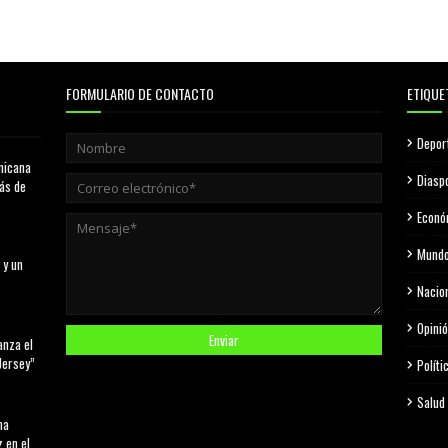
FORMULARIO DE CONTACTO
ETIQUE
Depor
nicana
Diasp
más de
Econó
Mund
 y un
Nacio
Opini
anza el
Jersey”
Políti
Salud
na
 en el