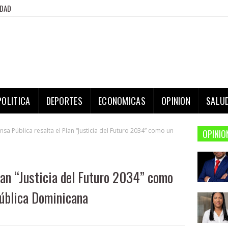
IDAD
POLITICA
DEPORTES
ECONOMICAS
OPINION
SALU
nsa Pública resalta el Plan “Justicia del Futuro 2034” como un
OPINIO
lan “Justicia del Futuro 2034” como
pública Dominicana