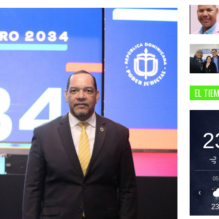
EL TIE
2
05
‹
2