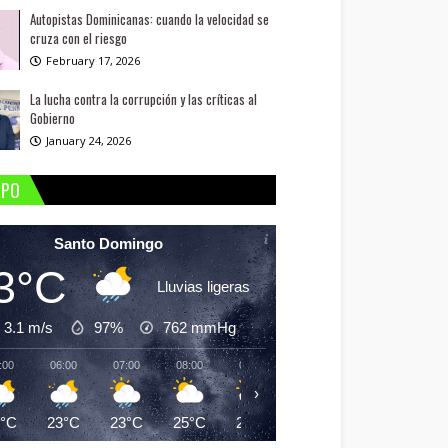
Autopistas Dominicanas: cuando la velocidad se
cruza con el riesgo
February 17, 2026
La lucha contra la corrupción y las críticas al
Gobierno
January 24, 2026
MPO
Santo Domingo
3°C
Lluvias ligeras
3.1 m/s
97%
762
mmHg
:00
06:00
07:00
08:00
09:00
10:00
11:00
12:
›
3°C
23°C
23°C
25°C
26°C
28°C
29°C
29