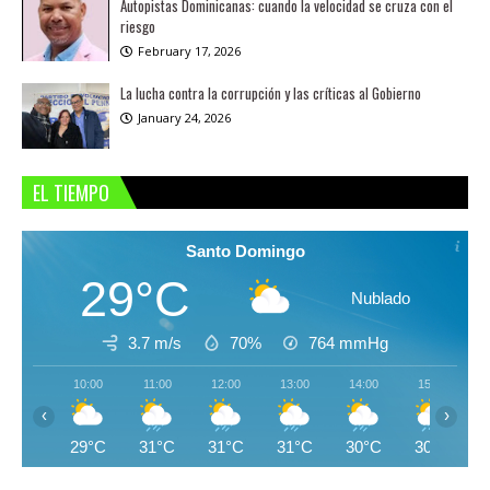
Autopistas Dominicanas: cuando la velocidad se cruza con el
riesgo
February 17, 2026
La lucha contra la corrupción y las críticas al Gobierno
January 24, 2026
EL TIEMPO
Santo Domingo
29°C
Nublado
3.7 m/s
70%
764
mmHg
10:00
11:00
12:00
13:00
14:00
15:00
‹
›
29°C
31°C
31°C
31°C
30°C
30°C