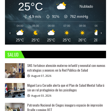
25°C
Nublado
4.9 m/s
91%
762
mmHg
04:00
05:00
06:00
07:00
08:00
09:00
‹
›
25°C
25°C
25°C
25°C
26°C
28°C
SALUD
SNS fortalece atención materno-infantil y neonatal con nuevas
estrategias y avances en la Red Pública de Salud
August 07, 2026
Miguel Lora Coradín alerta que el Plan de Salud Mental fallará
sin un rol protagónico de los psicólogos
August 03, 2026
Patronato Nacional de Ciegos inaugura espacio de impresión
Braille y equipo OCT