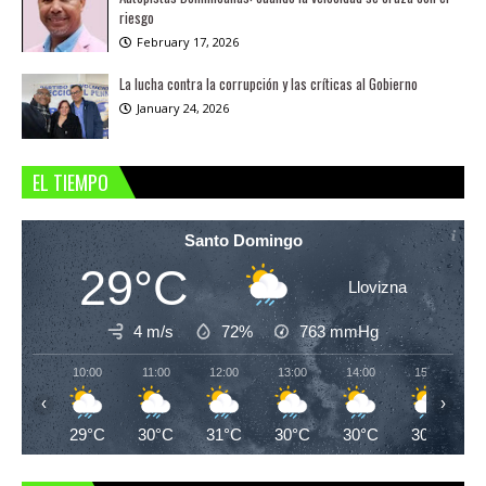
riesgo
February 17, 2026
La lucha contra la corrupción y las críticas al Gobierno
January 24, 2026
EL TIEMPO
Santo Domingo
29°C
Llovizna
4 m/s
72%
763
mmHg
10:00
11:00
12:00
13:00
14:00
15:00
‹
›
29°C
30°C
31°C
30°C
30°C
30°C