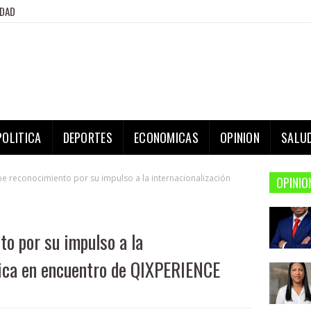
IDAD
POLITICA
DEPORTES
ECONOMICAS
OPINION
SALU
e reconocimiento por su impulso a la internacionalización
OPINIO
o por su impulso a la
mica en encuentro de QIXPERIENCE