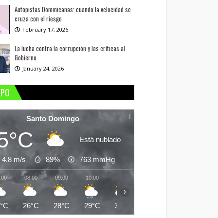
Autopistas Dominicanas: cuando la velocidad se
cruza con el riesgo
February 17, 2026
La lucha contra la corrupción y las críticas al
Gobierno
January 24, 2026
MPO
Santo Domingo
5°C
Está nublado
4.8 m/s
89%
763
mmHg
:00
08:00
09:00
10:00
11:00
12:00
13:00
14:
›
5°C
26°C
28°C
29°C
30°C
31°C
30°C
30