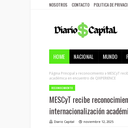
NOSOTROS
CONTACTO
POLITICA DE PRIVAC
HOME
NACIONAL
MUNDO
Página Principal
reconocimiento
MESCyT recib
académica en encuentro de QIXPERIENCE
RECONOCIMIENTO
MESCyT recibe reconocimient
internacionalización acadé
Diario Capital
noviembre 12, 2025