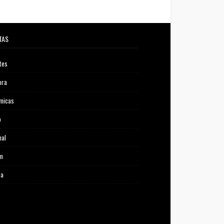
TAS
tes
ora
micas
o
nal
ón
ca