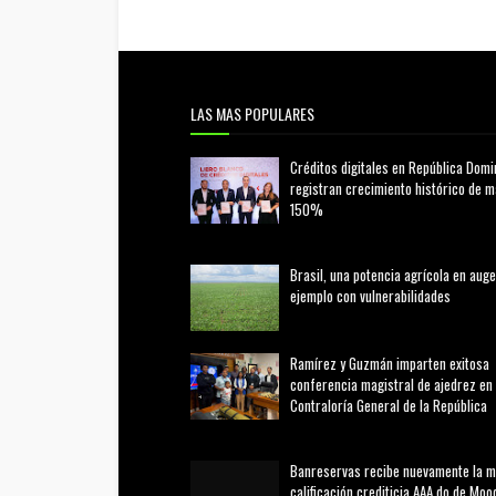
LAS MAS POPULARES
Créditos digitales en República Domi
registran crecimiento histórico de 
150%
febrero 20, 2026
Brasil, una potencia agrícola en auge
ejemplo con vulnerabilidades
marzo 21, 2026
Ramírez y Guzmán imparten exitosa
conferencia magistral de ajedrez en 
Contraloría General de la República
agosto 02, 2026
Banreservas recibe nuevamente la 
calificación crediticia AAA.do de Moo