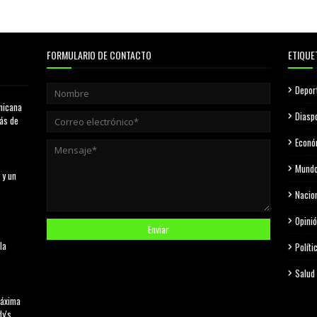
FORMULARIO DE CONTACTO
ETIQUE
Depor
nicana
Diasp
más de
Econó
Mund
 y un
Nacio
Opini
la
Políti
Salud
máxima
dy's