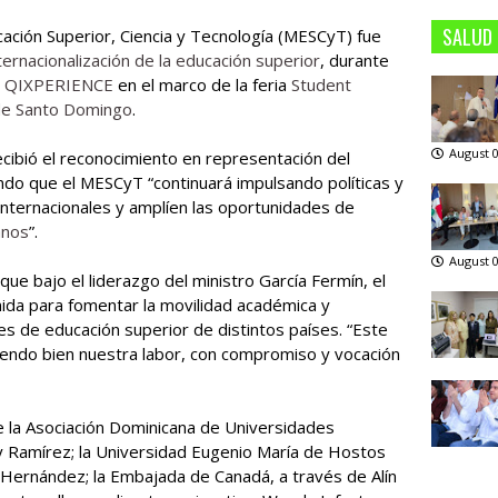
SALUD
ucación Superior, Ciencia y Tecnología (MESCyT) fue
ternacionalización de la educación superior
, durante
a
QIXPERIENCE
en el marco de la feria
Student
 de Santo Domingo
.
August 0
recibió el reconocimiento en representación del
ndo que el MESCyT “continuará impulsando políticas y
internacionales y amplíen las oportunidades de
anos
”.
August 0
que bajo el liderazgo del ministro García Fermín, el
da para fomentar la movilidad académica y
es de educación superior de distintos países. “Este
iendo bien nuestra labor, con compromiso y vocación
e la Asociación Dominicana de Universidades
Ramírez; la Universidad Eugenio María de Hostos
ernández; la Embajada de Canadá, a través de Alín