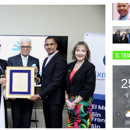
EL TIE
2
07
‹
2