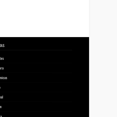
TAS
tes
ora
micas
o
nal
ón
ca