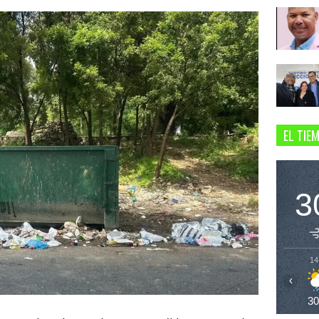
EL TIE
3
14
‹
3