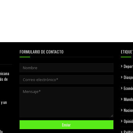
FORMULARIO DE CONTACTO
ETIQUE
Depor
nicana
Diasp
más de
Econó
Mund
 y un
Nacio
Opini
la
Políti