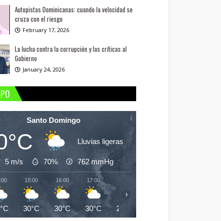
Autopistas Dominicanas: cuando la velocidad se
cruza con el riesgo
February 17, 2026
La lucha contra la corrupción y las críticas al
Gobierno
January 24, 2026
MPO
Santo Domingo
0°C
Lluvias ligeras
5 m/s
70%
762
mmHg
:00
15:00
16:00
17:00
18:00
19:00
20:00
21:
›
0°C
30°C
30°C
30°C
29°C
28°C
28°C
27