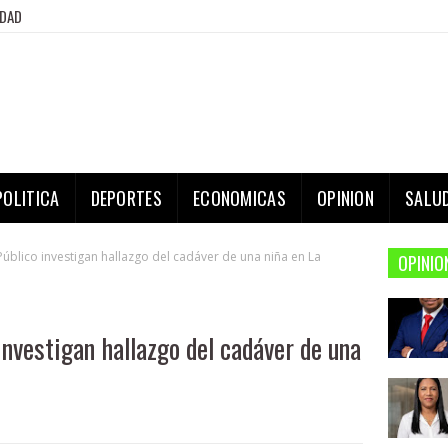
IDAD
POLITICA
DEPORTES
ECONOMICAS
OPINION
SALU
 Público investigan hallazgo del cadáver de una niña en La
OPINIO
investigan hallazgo del cadáver de una