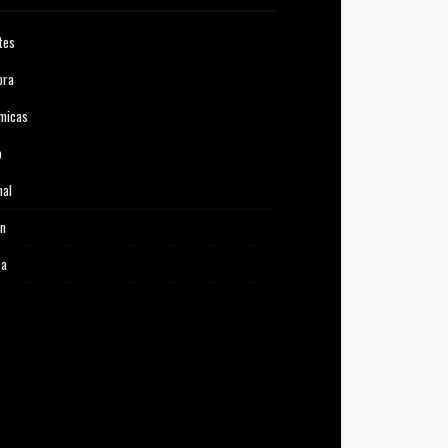
tes
ora
micas
o
nal
ón
ca