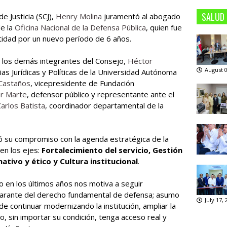
SALUD
e Justicia (SCJ),
Henry Molina
juramentó al abogado
e la
Oficina Nacional de la Defensa Pública
, quien fue
entidad por un nuevo período de 6 años.
n los demás integrantes del Consejo,
Héctor
August 0
ias Jurídicas y Políticas de la Universidad Autónoma
 Castaños
, vicepresidente de Fundación
r Marte
, defensor público y representante ante el
arlos Batista
, coordinador departamental de la
mó su compromiso con la agenda estratégica de la
en los ejes:
Fortalecimiento del servicio, Gestión
tivo y ético y Cultura institucional
.
o en los últimos años nos motiva a seguir
garante del derecho fundamental de defensa; asumo
July 17,
 continuar modernizando la institución, ampliar la
, sin importar su condición, tenga acceso real y