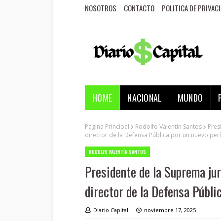
NOSOTROS
CONTACTO
POLITICA DE PRIVAC
HOME
NACIONAL
MUNDO
Página Principal
Rodolfo Valentín Santos
Pres
director de la Defensa Pública por un nuevo per
RODOLFO VALENTÍN SANTOS
Presidente de la Suprema ju
director de la Defensa Públi
Diario Capital
noviembre 17, 2025