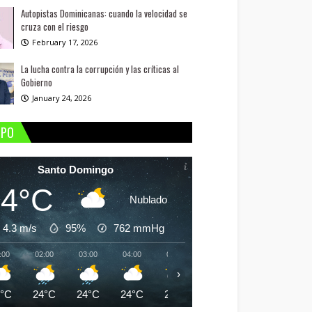
Autopistas Dominicanas: cuando la velocidad se
cruza con el riesgo
February 17, 2026
La lucha contra la corrupción y las críticas al
Gobierno
January 24, 2026
MPO
Santo Domingo
24°C
Nublado
4.3 m/s
95%
762
mmHg
:00
02:00
03:00
04:00
05:00
06:00
07:00
08:
›
4°C
24°C
24°C
24°C
24°C
24°C
24°C
25