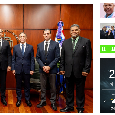
EL TIE
01
‹
2