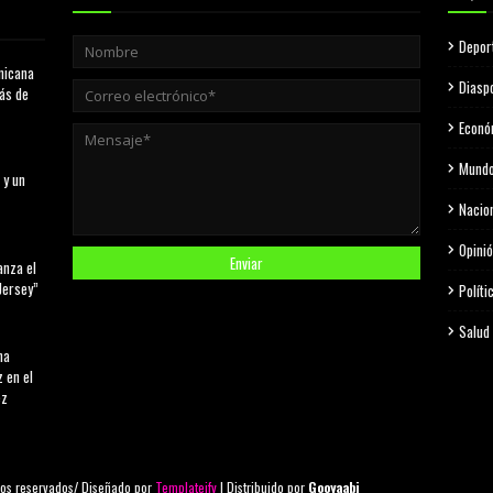
Depor
nicana
Diasp
más de
Econó
Mund
 y un
Nacio
Opini
anza el
Jersey”
Políti
Salud
na
 en el
ez
os reservados/ Diseñado por
Templateify
| Distribuido por
Gooyaabi