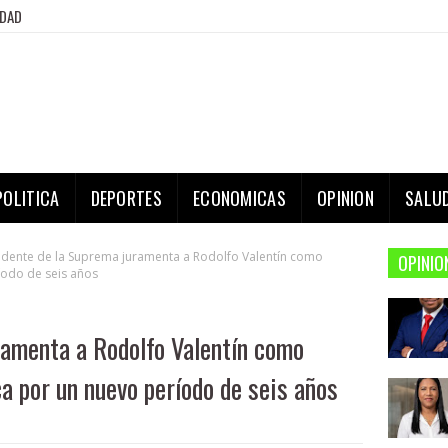
IDAD
POLITICA
DEPORTES
ECONOMICAS
OPINION
SALU
idente de la Suprema juramenta a Rodolfo Valentín como
OPINIO
íodo de seis años
ramenta a Rodolfo Valentín como
ca por un nuevo período de seis años