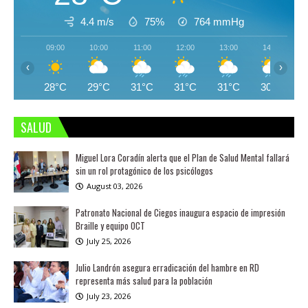
4.4 m/s
75%
764
mmHg
09:00
10:00
11:00
12:00
13:00
14:00
‹
›
28°C
29°C
31°C
31°C
31°C
30°C
SALUD
Miguel Lora Coradín alerta que el Plan de Salud Mental fallará
sin un rol protagónico de los psicólogos
August 03, 2026
Patronato Nacional de Ciegos inaugura espacio de impresión
Braille y equipo OCT
July 25, 2026
Julio Landrón asegura erradicación del hambre en RD
representa más salud para la población
July 23, 2026