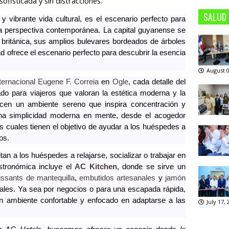
ofisticada y sin distracciones.
SALUD
y vibrante vida cultural, es el escenario perfecto para
 perspectiva contemporánea. La capital guyanense se
ia británica, sus amplios bulevares bordeados de árboles
d ofrece el escenario perfecto para descubrir la esencia
August 0
ternacional Eugene F. Correia
en
Ogle
, cada detalle del
o para viajeros que valoran la estética moderna y la
recen un ambiente sereno que inspira concentración y
na simplicidad moderna en mente, desde el acogedor
 cuales tienen el objetivo de ayudar a los huéspedes a
os.
an a los huéspedes a relajarse, socializar o trabajar en
stronómica incluye el
AC Kitchen
, donde se sirve un
issants de mantequilla
,
embutidos artesanales
y
jamón
ales.
Ya sea por negocios o para una escapada rápida,
n ambiente confortable y enfocado en adaptarse a las
July 17,