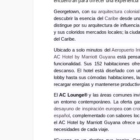
encuentran para ofrecer una experiencia s
Georgetown, con su
arquitectura colonial
descubrir la esencia del
Caribe
desde una
distingue por su arquitectura de influenc
y sus coloridos mercados locales; la ciuda
del Caribe.
Ubicado a solo minutos del
Aeropuerto In
AC Hotel by Marriott Guyana
está pensad
funcionalidad. Sus 152 habitaciones of
descanso. El hotel está diseñado con u
lobby hasta sus cómodas habitaciones, las
recargar energías y mantenerse productiv
El
AC Lounge®
y las áreas comunes invit
un entorno contemporáneo. La oferta ga
desayuno de inspiración europea
con
cro
español
, complementado con sabores loc
el AC Hotel by Marriott Guyana ofrece u
necesidades de cada viaje.