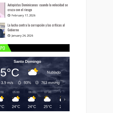
Autopistas Dominicanas: cuando la velocidad se
cruza con el riesgo
February 17, 2026
La lucha contra la corrupción y las críticas al
Gobierno
January 24, 2026
MPO
Santo Domingo
25°C
Nublado
3.9 m/s
93%
763
mmHg
:00
05:00
06:00
07:00
08:00
09:00
10:00
11:
›
5°C
24°C
24°C
25°C
26°C
28°C
29°C
30