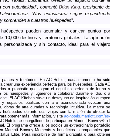
n AC Hotels, buscamos ofrecer un espacio donde la
iva con autenticidad”, comentó
Brian King
, presidente de
atinoamérica. “Nos entusiasma seguir expandiendo
n y sorprenden a nuestros huéspedes
”.
 huéspedes pueden acumular y canjear puntos por
10,000 destinos y territorios globales. La aplicación
 personalizada y sin contacto, ideal para el viajero
 países y territorios. En AC Hotels, cada momento ha sido
ra crear una experiencia perfecta para los huéspedes. Cada AC
os a propósito que logran el equilibrio perfecto de forma y
 a los huéspedes y lugareños a colaborar durante el día, o a
noche. El AC Kitchen sirve un desayuno de inspiración europea
 y espacios públicos con aire acondicionado evocan una
es, obras de arte curadas y tecnología intuitiva. La marca se
s huéspedes durante sus viajes con la misión de ofrecer la
Para obtener más información, visite
ac-hotels.marriott.com/es-
 Hotels se enorgullece de participar en Marriott Bonvoy®, el
nal. El programa ofrece a los socios un extraordinario portafolio
 en Marriott Bonvoy Moments y beneficios incomparables que
atus Elite. Para inscribirse de forma gratuita o para obtener