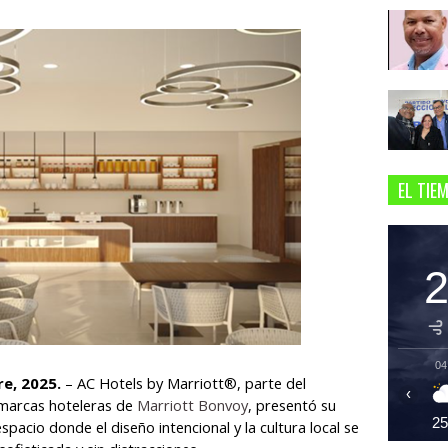
EL TIE
04
e, 2025.
– AC Hotels by Marriott®, parte del
‹
 marcas hoteleras de
Marriott Bonvoy
, presentó su
2
acio donde el diseño intencional y la cultura local se