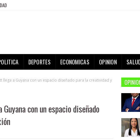
IDAD
POLITICA
DEPORTES
ECONOMICAS
OPINION
SALU
tt llega a Guyana con un espacio diseñado para la creatividad y
OPINIO
 a Guyana con un espacio diseñado
xión