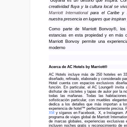
“Guyana es un destino que inspira. Co
creatividad fluya y la cultura local se v
Marriott International
para el Caribe y L
nuestra presencia en lugares que inspira
Como parte de Marriott Bonvoy®, los
estancias en esta propiedad y en más de 
Marriott Bonvoy permite una experiencia
moderno
Acerca de AC Hotels by Marriott®
AC Hotels incluye más de 250 hoteles en 33
diseñado, refinado, elaborado y considerado pa
Hotel cuenta con espacios exclusivos diseñad
función. En particular, el AC Lounge® invita
disfrutar de cócteles y tapas de autor por la 
todas las mañanas. Todas las habitaciones
sofisticación particular, con muebles elegant
dedica a los detalles que más importan a lo
experiencia de hotel™ perfectamente precisa. 
XM
y síganos en Facebook, X, e Instagram. AC
programa de viajes global de Marriott Internatio
de marcas globales, experiencias exclusivas
incluyen noches gratis y reconocimiento de est