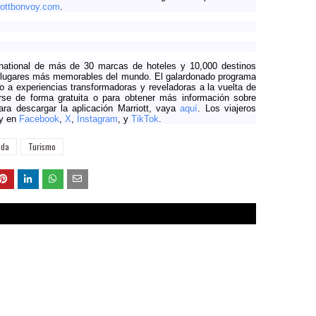
iottbonvoy.com
.
ternational de más de 30 marcas de hoteles y 10,000 destinos
os lugares más memorables del mundo. El galardonado programa
o a experiencias transformadoras y reveladoras a la vuelta de
rse de forma gratuita o para obtener más información sobre
ra descargar la aplicación Marriott, vaya
aquí
. Los viajeros
oy en
Facebook
,
X
,
Instagram
, y
TikTok
.
ada
Turismo