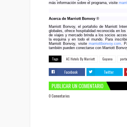
más información sobre el programa, visite
marr
Acerca de Marriott Bonvoy
®
Marriott Bonvoy, el portafolio de Marriott In
globales, ofrece hospitalidad reconocida en l
de viajes y mercado brinda a los socios acces
la esquina y en todo el mundo. Para inscribi
Marriott Bonvoy, visite
marriottbonvoy.com
.
Pa
también pueden conectarse con Marriott Bonv
Tags
AC Hotels By Marriott
Guyana
port
Facebook
Twitter
PUBLICAR UN COMENTARIO
0 Comentarios