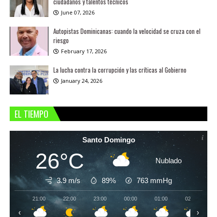
ciudadanos y talentos técnicos
June 07, 2026
Autopistas Dominicanas: cuando la velocidad se cruza con el
riesgo
February 17, 2026
La lucha contra la corrupción y las críticas al Gobierno
January 24, 2026
EL TIEMPO
Santo Domingo
26°C
Nublado
3.9 m/s
89%
763
mmHg
21:00
22:00
23:00
00:00
01:00
02:00
‹
›