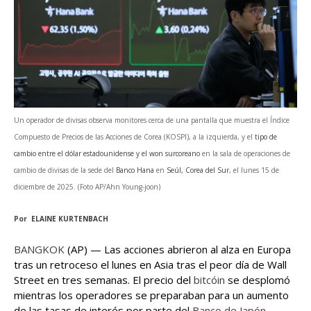
Un operador de divisas observa monitores cerca de una pantalla que muestra el Índice
Compuesto de Precios de las Acciones de Corea (KOSPI), a la izquierda, y el
tipo de
cambio entre el dólar estadounidense y el won surcoreano
en la sala de operaciones de
cambio de divisas de la sede del
Banco Hana
en
Seúl, Corea del Sur
, el lunes 15 de
diciembre de 2025. (Foto AP/Ahn Young-joon)
Por
ELAINE KURTENBACH
BANGKOK
(AP) — Las acciones abrieron al alza en Europa
tras un retroceso el lunes en Asia tras el peor día de Wall
Street en tres semanas. El precio del
bitcóin
se desplomó
mientras los operadores se preparaban para un aumento
de las tasas de interés por parte del
Banco de Japón
,